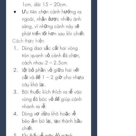
1cm, dài 15 – 20cm.
Ưu tiên chọn cành hướng ra 
ngoài, nhận được nhiều ánh 
sáng, vì những cành này sẽ 
phát triển tốt hơn sau khi chiết.
Cách thực hiện
Dùng dao sắc cắt hai vòng 
tròn quanh vỏ cành đã chọn, 
cách nhau 2 – 2.5cm.
Lột bỏ phần vỏ giữa hai vết 
cắt và để 1 – 2 giờ cho nhựa 
cây khô lại.
Bôi thuốc kích thích ra rễ vào 
vùng đã bóc vỏ để giúp cành 
nhanh ra rễ.
Dùng xơ dừa khô hoặc rễ 
bèo ẩm bó lại, tạo thành bầu 
chiết.
Khi thấy rễ mọc đủ mạnh 