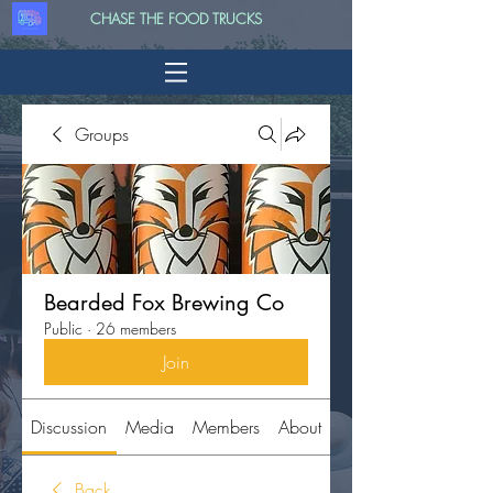
CHASE THE FOOD TRUCKS
Groups
Bearded Fox Brewing Co
Public
·
26 members
Join
Discussion
Media
Members
About
Back