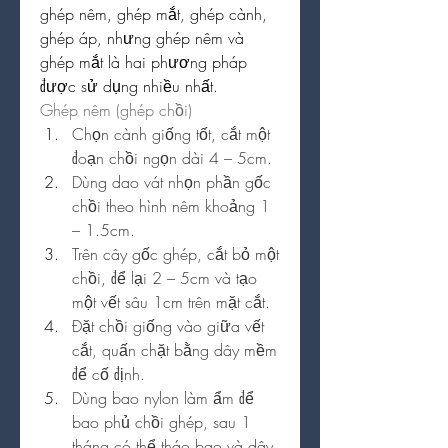
ghép nêm, ghép mắt, ghép cành, 
ghép áp, nhưng ghép nêm và 
ghép mắt là hai phương pháp 
được sử dụng nhiều nhất.
Ghép nêm (ghép chồi)
Chọn cành giống tốt, cắt một 
đoạn chồi ngọn dài 4 – 5cm.
Dùng dao vát nhọn phần gốc 
chồi theo hình nêm khoảng 1 
– 1.5cm.
Trên cây gốc ghép, cắt bỏ một 
chồi, để lại 2 – 5cm và tạo 
một vết sâu 1cm trên mặt cắt.
Đặt chồi giống vào giữa vết 
cắt, quấn chặt bằng dây mềm 
để cố định.
Dùng bao nylon làm ẩm để 
bao phủ chồi ghép, sau 1 
tháng có thể tháo bao và dây 