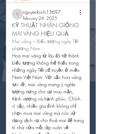
nguyenbich13697
nguyenbich13697
February 24, 2025
KỸ THUẬT NHÂN GIỐNG 
MAI VÀNG HIỆU QUẢ
Mai vàng – Biểu tượng ngày Tết 
phương Nam
Hoa mai vàng từ lâu đã trở thành 
biểu tượng không thể thiếu trong 
những ngày Tết cổ truyền ở miền 
Nam Việt Nam. Với sắc hoa vàng 
rực rỡ, mai vàng mang ý nghĩa 
tượng trưng cho sự may mắn, 
thịnh vượng và hạnh phúc. Chính 
vì vậy, nhiều gia đình không chỉ 
chọn mua mai vàng mà còn sử 
dụng dịch vụ cho thuê mai để trang 
trí nhà cửa mỗi dịp xuân về.