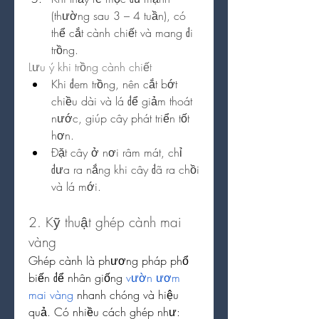
(thường sau 3 – 4 tuần), có 
thể cắt cành chiết và mang đi 
trồng.
Lưu ý khi trồng cành chiết
Khi đem trồng, nên cắt bớt 
chiều dài và lá để giảm thoát 
nước, giúp cây phát triển tốt 
hơn.
Đặt cây ở nơi râm mát, chỉ 
đưa ra nắng khi cây đã ra chồi 
và lá mới.
2. Kỹ thuật ghép cành mai 
vàng
Ghép cành là phương pháp phổ 
biến để nhân giống 
vườn ươm 
mai vàng
 nhanh chóng và hiệu 
quả. Có nhiều cách ghép như: 