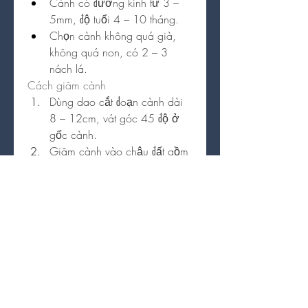
Cành có đường kính từ 3 – 
5mm, độ tuổi 4 – 10 tháng.
Chọn cành không quá già, 
không quá non, có 2 – 3 
nách lá.
Cách giâm cành
Dùng dao cắt đoạn cành dài 
8 – 12cm, vát góc 45 độ ở 
gốc cành.
Giâm cành vào chậu đất gồm 
tro trấu, xơ dừa khô hoặc cát 
to để giúp thoát nước tốt.
Ém chặt gốc cành để cố định, 
tưới nước thường xuyên 
nhưng không để quá ẩm.
Sau khoảng 3 tuần, cành sẽ 
ra rễ và có thể đem trồng.
Lợi ích của việc nhân 